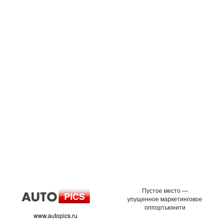
Пустое место —
упущенное маркетинговое
оппортьюнити
www.autopics.ru