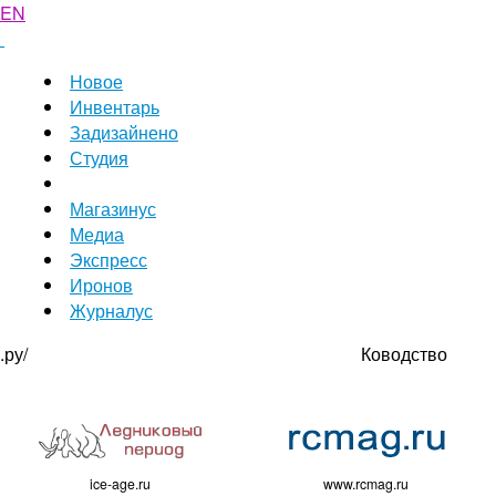
EN
Новое
Инвентарь
Задизайнено
Студия
Магазинус
Медиа
Экспресс
Иронов
Журналус
.ру/
Ководство
ice-age.ru
www.rcmag.ru