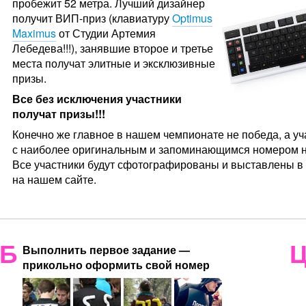
пробежит 52 метра. Лучший дизайнер
получит ВИП-приз (клавиатуру
Optimus
Maximus
от Студии Артемия
Лебедева!!!), занявшие второе и третье
места получат элитные и эксклюзивные
призы.
Все без исключения участники
получат призы!!!
Конечно же главное в нашем чемпионате не победа, а уч
с наиболее оригинальным и запоминающимся номером на
Все участники будут сфотографированы и выставлены в
на нашем сайте.
Б
Выполнить первое задание —
прикольно оформить свой номер