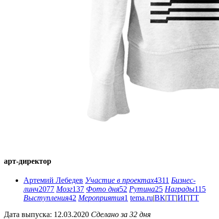
арт-директор
Артемий Лебедев
Участие в проектах
4311
Бизнес-
линч
2077
Мозг
137
Фото дня
52
Рутина
25
Награды
115
Выступления
42
Мероприятия
1
tema.ru
|
ВК
|
ТГ
|
ИГ
|
ТТ
Дата выпуска: 12.03.2020
Сделано за 32 дня