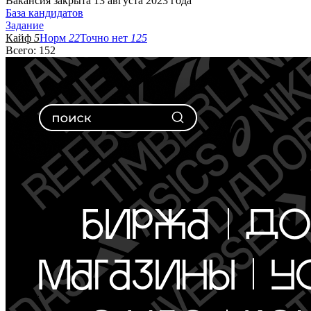
Вакансия закрыта 13 августа 2023 года
База кандидатов
Задание
Кайф
5
Норм
22
Точно нет
125
Всего: 152