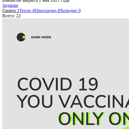
Вакансия закрыта 2 мая 2021 года
Задание
Горячо
1
Тепло
4
Прохладно
8
Холодно
9
Всего: 22