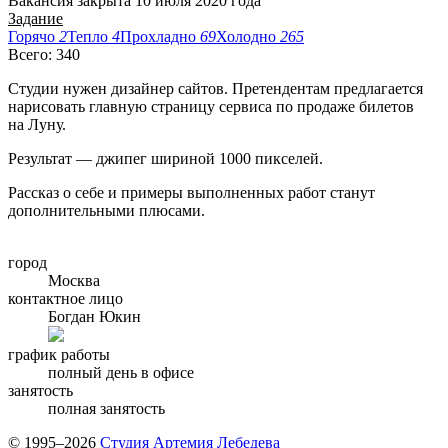
Вакансия закрыта 10 июля 2020 года
Задание
Горячо
2
Тепло
4
Прохладно
69
Холодно
265
Всего: 340
Студии нужен дизайнер сайтов. Претендентам предлагается
нарисовать главную страницу сервиса по продаже билетов
на Луну.
Результат — джипег шириной 1000 пикселей.
Рассказ о себе и примеры выполненных работ станут
дополнительными плюсами.
город
Москва
контактное лицо
Богдан Юкин
график работы
полный день в офисе
занятость
полная занятость
© 1995–2026
Студия Артемия Лебедева