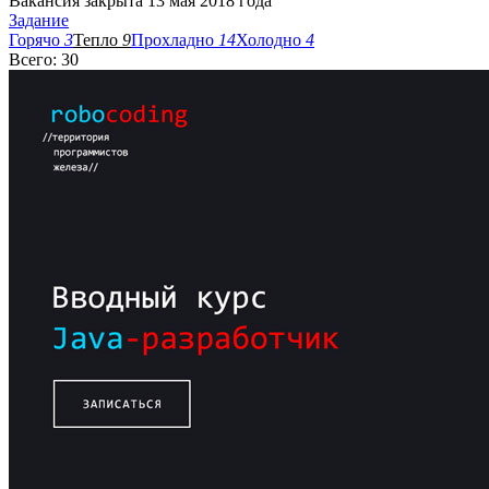
Вакансия закрыта 13 мая 2018 года
Задание
Горячо
3
Тепло
9
Прохладно
14
Холодно
4
Всего: 30