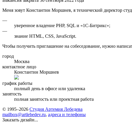
Вакансия закрыта 30 сентября 2022 года
Меня зовут Константин Моршнев, я технический директор студ
—
уверенное владение PHP, SQL и «1С-Битрикс»;
—
знание HTML, CSS, JavaScript.
Чтобы получить приглашение на собеседование, нужно написат
город
Москва
контактное лицо
Константин Моршнев
график работы
полный день в офисе или удаленка
занятость
полная занятость или проектная работа
© 1995–2026
Студия Артемия Лебедева
mailbox@artlebedev.ru
,
адреса и телефоны
Заказать дизайн...