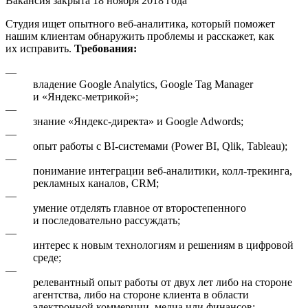
Вакансия закрыта 18 ноября 2018 года
Студия ищет опытного веб-аналитика, который поможет
нашим клиентам обнаружить проблемы и расскажет, как
их исправить.
Требования:
—
владение Google Analytics, Google Tag Manager
и «Яндекс-метрикой»;
—
знание «Яндекс-директа» и Google Adwords;
—
опыт работы с BI-системами (Power BI, Qlik, Tableau);
—
понимание интеграции веб-аналитики, колл-трекинга,
рекламных каналов, CRM;
—
умение отделять главное от второстепенного
и последовательно рассуждать;
—
интерес к новым технологиям и решениям в цифровой
среде;
—
релевантный опыт работы от двух лет либо на стороне
агентства, либо на стороне клиента в области
электронной коммерции, медиа или финансов;