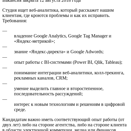
Вакансия закрыта 12 августа 2018 года
Студия ищет веб-аналитика, который расскажет нашим
клиентам, где кроются проблемы и как их исправить.
Требования:
—
владение Google Analytics, Google Tag Manager и
«Яндекс-метрикой»;
—
знание «Яндекс-директа» и Google Adwords;
—
опыт работы с BI-системами (Power BI, Qlik, Tableau);
—
понимание интеграции веб-аналитики, колл-трекинга,
рекламных каналов, CRM;
—
умение выделить главное и второстепенное,
последовательность рассуждений;
—
интерес к новым технологиям и решениям в цифровой
среде.
Кандидатам важно иметь соответствующий опыт работы (от
двух лет) либо на стороне агентства, либо на стороне клиента
в области электронной коммерции, медиа или финансов.