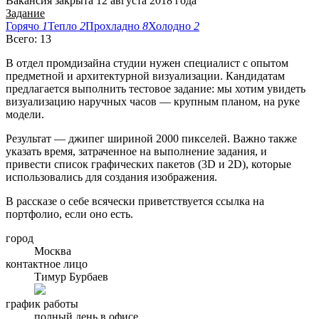
Вакансия закрыта 12 августа 2018 года
Задание
Горячо
1
Тепло
2
Прохладно
8
Холодно
2
Всего: 13
В отдел промдизайна студии нужен специалист с опытом
предметной и архитектурной визуализации. Кандидатам
предлагается выполнить тестовое задание: мы хотим увидеть
визуализацию наручных часов — крупным планом, на руке
модели.
Результат — джипег шириной 2000 пикселей. Важно также
указать время, затраченное на выполнение задания, и
привести список графических пакетов (3D и 2D), которые
использовались для создания изображения.
В рассказе о себе всячески приветствуется ссылка на
портфолио, если оно есть.
город
Москва
контактное лицо
Тимур Бурбаев
график работы
полный день в офисе