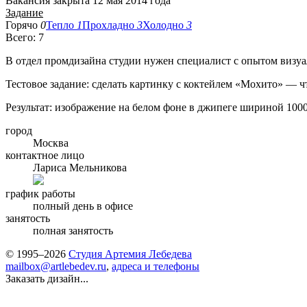
Вакансия закрыта 12 мая 2014 года
Задание
Горячо
0
Тепло
1
Прохладно
3
Холодно
3
Всего: 7
В отдел промдизайна студии нужен специалист с опытом визу
Тестовое задание: сделать картинку с коктейлем «Мохито» — чт
Результат: изображение на белом фоне в джипеге шириной 1000
город
Москва
контактное лицо
Лариса Мельникова
график работы
полный день в офисе
занятость
полная занятость
© 1995–2026
Студия Артемия Лебедева
mailbox@artlebedev.ru
,
адреса и телефоны
Заказать дизайн...