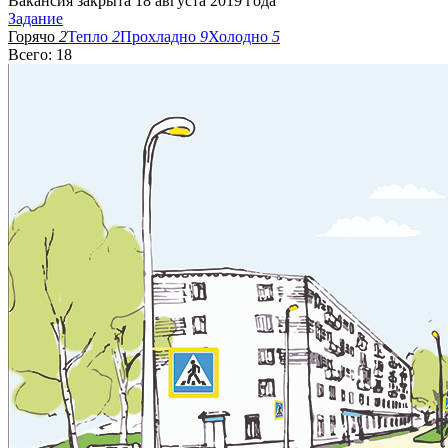
Вакансия закрыта 18 августа 2019 года
Задание
Горячо
2
Тепло
2
Прохладно
9
Холодно
5
Всего: 18