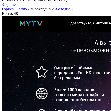
Вакансия закрыта 16 августа 2015 года
Задание
Горячо
5
Тепло
10
Прохладно
26
Холодно
7
Всего: 48