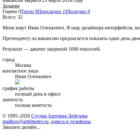
Вакансия закрыта 23 марта 2014 года
Задание
Горячо
0
Тепло
9
Прохладно
14
Холодно
9
Всего: 32
Меня зовут Иван Оленкевич. Я ищу дизайнера интерфейсов, ко
Претенденту на вакансию предлагается показать один день дво
Результат — джипег шириной 1000 пикселей.
город
Москва
контактное лицо
Иван Оленкевич
график работы
полный день в офисе
занятость
полная занятость
© 1995–2026
Студия Артемия Лебедева
mailbox@artlebedev.ru
,
адреса и телефоны
Заказать дизайн...