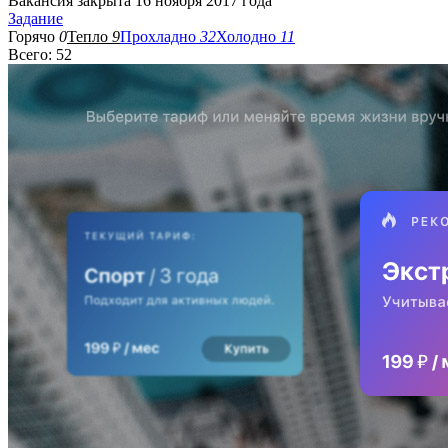
Вакансия закрыта 16 ноября 2017 года
Задание
Горячо
0
Тепло
9
Прохладно
32
Холодно
11
Всего: 52