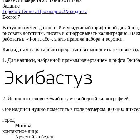
Вакансия закрыта 25 июня 2011 года
Задание
Горячо
1
Тепло
2
Прохладно
2
Холодно
2
Всего: 7
В студию нужен дотошный и усидчивый шрифтовой дизайнер, с
рисовать логотипы, писать и оцифровывать каллиграфию. Важн
работать в «Фонтлабе», знать правила набора и верстки.
Кандидатам на вакансию предлагается выполнить тестовое зад
1. Для надписи, набранной прямым начертанием шрифта Экибас
2. Исполнить слово «Экибастуз» свободной каллиграфией.
Обе надписи нужно поместить в поле размером 800
×
800 пиксел
город
Москва
контактное лицо
Артемий Лебедев