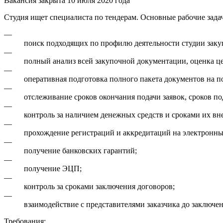
Вакансия закрыта 10 июля 2020 года
Студия ищет специалиста по тендерам. Основные рабочие задач
—
поиск подходящих по профилю деятельности студии заку
—
полный анализ всей закупочной документации, оценка це
—
оперативная подготовка полного пакета документов на п
—
отслеживание сроков окончания подачи заявок, сроков по
—
контроль за наличием денежных средств и сроками их вне
—
прохождение регистраций и аккредитаций на электронны
—
получение банковских гарантий;
—
получение ЭЦП;
—
контроль за сроками заключения договоров;
—
взаимодействие с представителями заказчика до заключен
Требования: