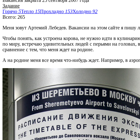
Вакансия закрыта 25 сентября 2007 года
Задание
Горячо
5
Тепло
15
Прохладно
153
Холодно
92
Всего: 265
Меня зовут Артемий Лебедев. Вакансии на этом сайте я пишу л
Чтобы понять, как устроена корова, не нужно идти в кулинари
по миру, встречаю удивительных людей с перьями на головах, в
сравнение с тем, что меня ждет на родине.
А на родине меня все время что-нибудь ждет. Например, в аэр