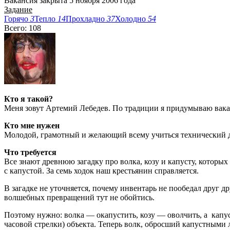
Вакансия закрыта 5 ноября 2006 года
Задание
Горячо
3
Тепло
14
Прохладно
37
Холодно
54
Всего: 108
Кто я такой?
Меня зовут Артемий Лебедев. По традиции я придумываю вакан
Кто мне нужен
Молодой, грамотный и желающий всему учиться технический 
Что требуется
Все знают древнюю загадку про волка, козу и капусту, которых 
с капустой. За семь ходок наш крестьянин справляется.
В загадке не уточняется, почему инвентарь не пообедал друг д
волшебных превращений тут не обойтись.
Поэтому нужно: волка — окапустить, козу — оволчить, а капу
часовой стрелки) объекта. Теперь волк, обросший капустными л