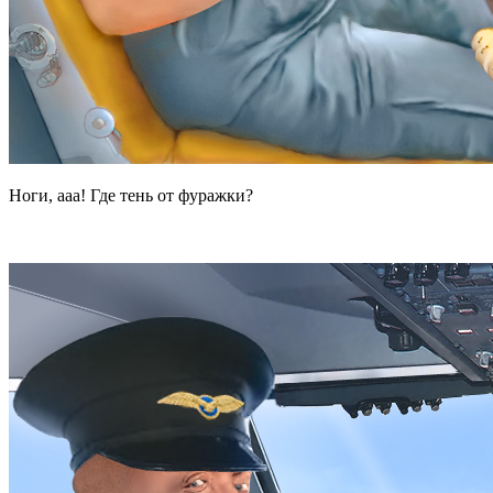
Ноги, ааа! Где тень от фуражки?