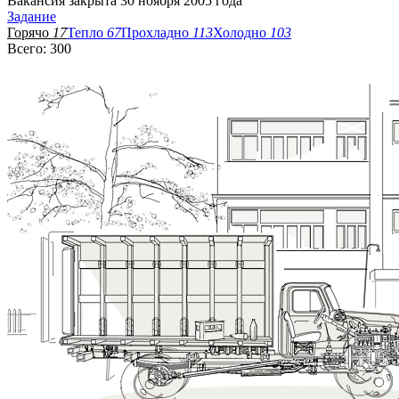
Вакансия закрыта 30 ноября 2005 года
Задание
Горячо
17
Тепло
67
Прохладно
113
Холодно
103
Всего: 300