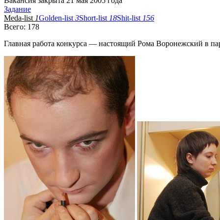
Вакансия закрыта 21 мая 2005 года
Задание
Meda-list
1
Golden-list
3
Short-list
18
Shit-list
156
Всего: 178
Главная работа конкурса — настоящий Рома Воронежский в пар