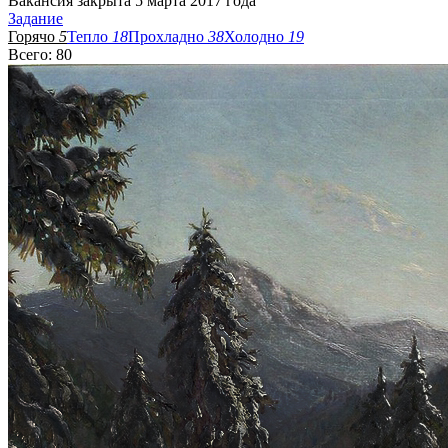
Вакансия закрыта 5 марта 2017 года
Задание
Горячо
5
Тепло
18
Прохладно
38
Холодно
19
Всего: 80