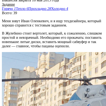
Вакансия закрыта 16 мая 2015 года
Задание
Горячо
1
Тепло
6
Прохладно
28
Холодно
4
Всего: 39
Меня зовут Иван Оленкевич, и я ищу техдизайнера, который
хорошо справится с тестовым заданием.
В Жулебино стоит вертолет, который, к сожалению, слишком
простой и невзрачный. Необходимо его прокачать: поставить
новенькие литые диски, вставить мощный сабвуфер и так
далее — главное, чтобы пацаны оценили.