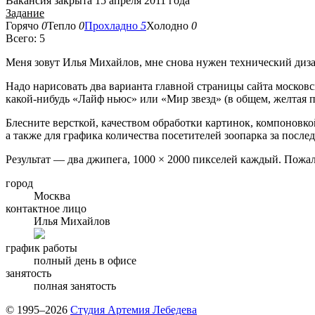
Вакансия закрыта 15 апреля 2011 года
Задание
Горячо
0
Тепло
0
Прохладно
5
Холодно
0
Всего: 5
Меня зовут Илья Михайлов, мне снова нужен технический дизай
Надо нарисовать два варианта главной страницы сайта московс
какой-нибудь «Лайф ньюс» или «Мир звезд» (в общем, желтая п
Блесните версткой, качеством обработки картинок, компоновко
а также для графика количества посетителей зоопарка за послед
Результат — два джипега, 1000 × 2000 пикселей каждый. Пожал
город
Москва
контактное лицо
Илья Михайлов
график работы
полный день в офисе
занятость
полная занятость
© 1995–2026
Студия Артемия Лебедева