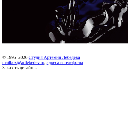
© 1995–2026
Студия Артемия Лебедева
mailbox@artlebedev.ru
,
адреса и телефоны
Заказать дизайн...