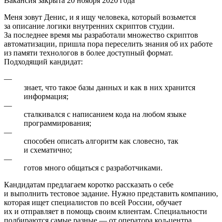
Вакансия закрыта 20 ноября 2020 года
Меня зовут Денис, и я ищу человека, который возьмется
за описание логики внутренних скриптов студии.
За последнее время мы разработали множество скриптов
автоматизации, пришла пора переселить знания об их работе
из памяти технологов в более доступный формат.
Подходящий кандидат:
—
знает, что такое базы данных и как в них хранится
информация;
—
сталкивался с написанием кода на любом языке
программирования;
—
способен описать алгоритм как словесно, так
и схематично;
—
готов много общаться с разработчиками.
Кандидатам предлагаем коротко рассказать о себе
и выполнить тестовое задание. Нужно представить компанию,
которая ищет специалистов по всей России, обучает
их и отправляет в помощь своим клиентам. Специальности
подбираются самые разные — от оператора кол-центра