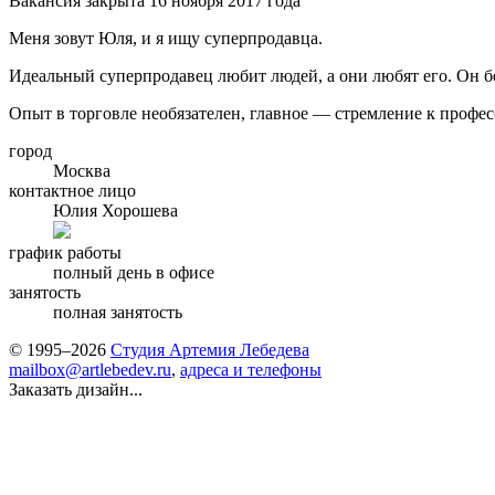
Вакансия закрыта 16 ноября 2017 года
Меня зовут Юля, и я ищу суперпродавца.
Идеальный суперпродавец любит людей, а они любят его. Он бе
Опыт в торговле необязателен, главное — стремление к профе
город
Москва
контактное лицо
Юлия Хорошева
график работы
полный день в офисе
занятость
полная занятость
© 1995–2026
Студия Артемия Лебедева
mailbox@artlebedev.ru
,
адреса и телефоны
Заказать дизайн...