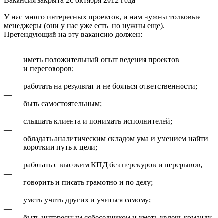
Вакансия закрыта 26 октября 2012 года
У нас много интересных проектов, и нам нужны толковые
менеджеры (oни у нас уже есть, но нужны еще).
Претендующий на эту вакансию должен:
—
иметь положительный опыт ведения проектов
и переговоров;
—
работать на результат и не бояться ответственности;
—
быть самостоятельным;
—
слышать клиента и понимать исполнителей;
—
обладать аналитическим складом ума и умением найти
короткий путь к цели;
—
работать с высоким КПД без перекуров и перерывов;
—
говорить и писать грамотно и по делу;
—
уметь учить других и учиться самому;
—
быть интересным собеседником и уметь увлечь команду.