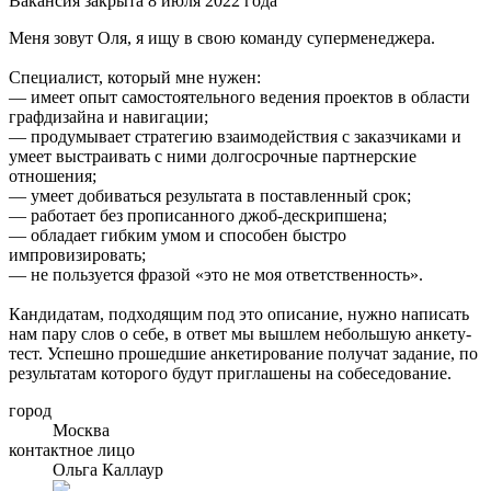
Вакансия закрыта 8 июля 2022 года
Меня зовут Оля, я ищу в свою команду суперменеджера.
Специалист, который мне нужен:
— имеет опыт самостоятельного ведения проектов в области
графдизайна и навигации;
— продумывает стратегию взаимодействия с заказчиками и
умеет выстраивать с ними долгосрочные партнерские
отношения;
— умеет добиваться результата в поставленный срок;
— работает без прописанного джоб-дескрипшена;
— обладает гибким умом и способен быстро
импровизировать;
— не пользуется фразой «это не моя ответственность».
Кандидатам, подходящим под это описание, нужно написать
нам пару слов о себе, в ответ мы вышлем небольшую анкету-
тест. Успешно прошедшие анкетирование получат задание, по
результатам которого будут приглашены на собеседование.
город
Москва
контактное лицо
Ольга Каллаур