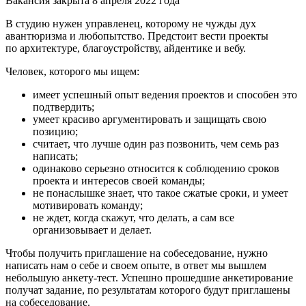
Вакансия закрыта 8 апреля 2022 года
В студию нужен управленец, которому не чужды дух
авантюризма и любопытство. Предстоит вести проекты
по архитектуре, благоустройству, айдентике и вебу.
Человек, которого мы ищем:
имеет успешный опыт ведения проектов и способен это
подтвердить;
умеет красиво аргументировать и защищать свою
позицию;
считает, что лучше один раз позвонить, чем семь раз
написать;
одинаково серьезно относится к соблюдению сроков
проекта и интересов своей команды;
не понаслышке знает, что такое сжатые сроки, и умеет
мотивировать команду;
не ждет, когда скажут, что делать, а сам все
организовывает и делает.
Чтобы получить приглашение на собеседование, нужно
написать нам о себе и своем опыте, в ответ мы вышлем
небольшую анкету-тест. Успешно прошедшие анкетирование
получат задание, по результатам которого будут приглашены
на собеседование.