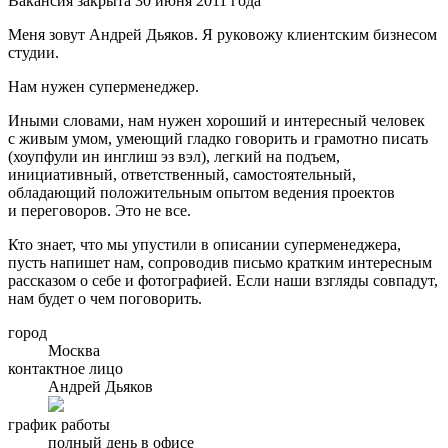
Вакансия закрыта 30 июня 2011 года
Меня зовут Андрей Дьяков. Я руковожу клиентским бизнесом
студии.
Нам нужен суперменеджер.
Иными словами, нам нужен хороший и интересный человек
с живым умом, умеющий гладко говорить и грамотно писать
(хоупфули ин инглиш эз вэл), легкий на подъем,
инициативный, ответственный, самостоятельный,
обладающий положительным опытом ведения проектов
и переговоров. Это не все.
Кто знает, что мы упустили в описании суперменеджера,
пусть напишет нам, сопроводив письмо кратким интересным
рассказом о себе и фотографией. Если наши взгляды совпадут,
нам будет о чем поговорить.
город
Москва
контактное лицо
Андрей Дьяков
график работы
полный день в офисе