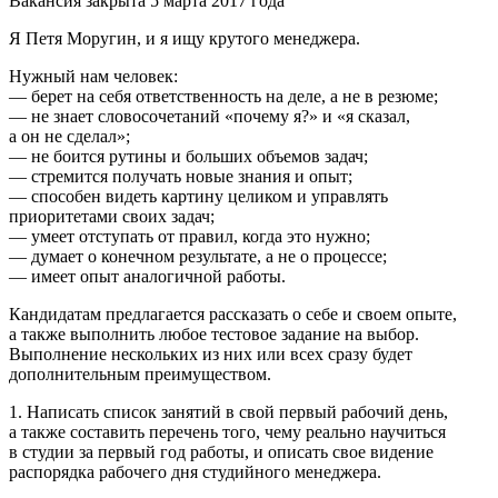
Вакансия закрыта 5 марта 2017 года
Я Петя Моругин, и я ищу крутого менеджера.
Нужный нам человек:
— берет на себя ответственность на деле, а не в резюме;
— не знает словосочетаний «почему я?» и «я сказал,
а он не сделал»;
— не боится рутины и больших объемов задач;
— стремится получать новые знания и опыт;
— способен видеть картину целиком и управлять
приоритетами своих задач;
— умеет отступать от правил, когда это нужно;
— думает о конечном результате, а не о процессе;
— имеет опыт аналогичной работы.
Кандидатам предлагается рассказать о себе и своем опыте,
а также выполнить любое тестовое задание на выбор.
Выполнение нескольких из них или всех сразу будет
дополнительным преимуществом.
1. Написать список занятий в свой первый рабочий день,
а также составить перечень того, чему реально научиться
в студии за первый год работы, и описать свое видение
распорядка рабочего дня студийного менеджера.