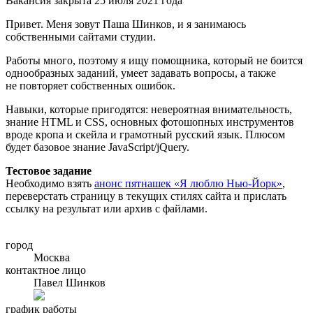
Вакансия закрыта 25 июля 2021 года
Привет. Меня зовут Паша Шинков, и я занимаюсь
собственными сайтами студии.
Работы много, поэтому я ищу помощника, который не боится
однообразных заданий, умеет задавать вопросы, а также
не повторяет собственных ошибок.
Навыки, которые пригодятся: невероятная внимательность,
знание HTML и CSS, основных фотошопных инструментов
вроде кропа и скейла и грамотный русский язык. Плюсом
будет базовое знание JavaScript/jQuery.
Тестовое задание
Необходимо взять
анонс пятнашек «Я люблю Нью-Йорк»
,
переверстать страницу в текущих стилях сайта и прислать
ссылку на результат или архив с файлами.
город
Москва
контактное лицо
Павел Шинков
график работы