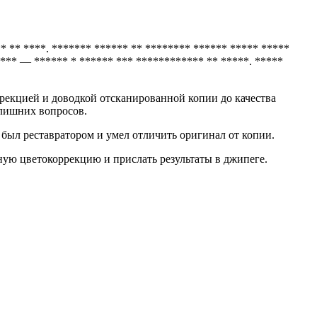
* ** ****. ******* ****** ** ******** ****** ***** *****
 *** — ****** * ****** *** ************ ** *****. *****
рекцией и доводкой отсканированной копии до качества
 лишних вопросов.
 был реставратором и умел отличить оригинал от копии.
ную цветокоррекцию и прислать результаты в джипеге.