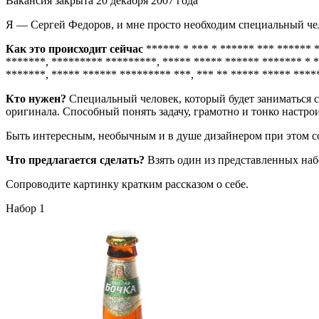
Вакансия закрыта 20 декабря 2007 года
Я — Сергей Федоров, и мне просто необходим специальный че
Как это происходит сейчас
****** * *** * ****** *** ****** 
*******, ********* *********, ***** ***** ****** ******* * 
*******, ***** ****** ********* ***, *** ** ***** ***** ****
Кто нужен?
Специальный человек, который будет заниматься с
оригинала. Способный понять задачу, грамотно и тонко настрои
Быть интересным, необычным и в душе дизайнером при этом сов
Что предлагается сделать?
Взять один из представленных наб
Сопроводите картинку кратким рассказом о себе.
Набор 1