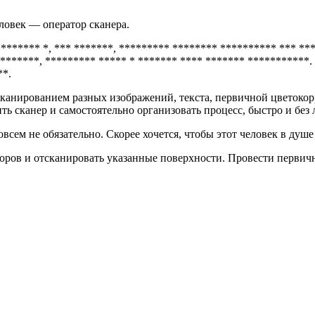
ловек — оператор сканера.
******** *, *** *******, ********* ******** ********** *** ***
********, ********* ***** * ******* **** ******* ***********.
**.
канированием разных изображений, текста, первичной цветокор
ть сканер и самостоятельно организовать процесс, быстро и без
сем не обязательно. Скорее хочется, чтобы этот человек в душе
оров и отсканировать указанные поверхности. Провести первич