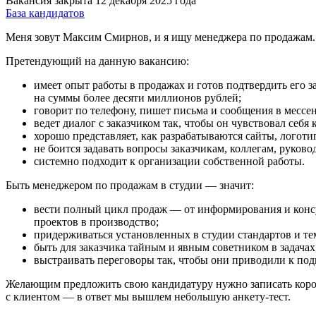
Вакансия закрыта 12 декабря 2025 года
База кандидатов
Меня зовут Максим Смирнов, и я ищу менеджера по продажам.
Претендующий на данную вакансию:
имеет опыт работы в продажах и готов подтвердить его 
на суммы более десяти миллионов рублей;
говорит по телефону, пишет письма и сообщения в мессен
ведет диалог с заказчиком так, чтобы он чувствовал себ
хорошо представляет, как разрабатываются сайты, логоти
не боится задавать вопросы заказчикам, коллегам, руково
системно подходит к организации собственной работы.
Быть менеджером по продажам в студии — значит:
вести полный цикл продаж — от информирования и консу
проектов в производство;
придерживаться установленных в студии стандартов и те
быть для заказчика тайным и явным советником в задача
выстраивать переговоры так, чтобы они приводили к по
Желающим предложить свою кандидатуру нужно записать коротко
с клиентом — в ответ мы вышлем небольшую анкету-тест.