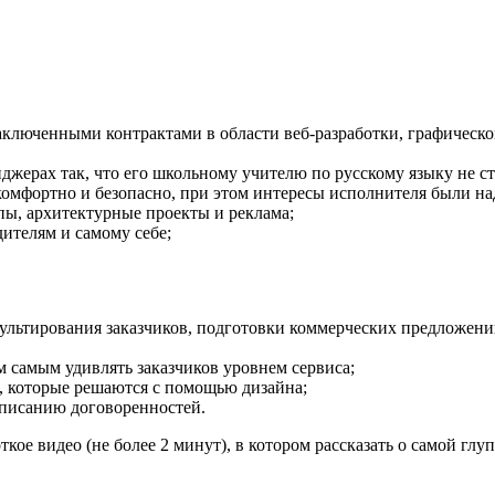
заключенными контрактами в области веб-разработки, графическ
джерах так, что его школьному учителю по русскому языку не с
я комфортно и безопасно, при этом интересы исполнителя были 
пы, архитектурные проекты и реклама;
дителям и самому себе;
льтирования заказчиков, подготовки коммерческих предложений
м самым удивлять заказчиков уровнем сервиса;
х, которые решаются с помощью дизайна;
дписанию договоренностей.
е видео (не более 2 минут), в котором рассказать о самой глу