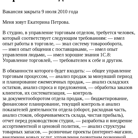
Вакансия закрыта 9 июля 2010 года
Меня зовут Екатерина Петрова.
В студию, в управление торговым отделом, требуется человек,
который соответствует следующим требованиям: — имел
опыт работы в торговле, — знал систему товарооборота,
— имел опыт общения с поставщиками, — имел опыт
управления людьми, — имел хорошие знания 1С.8:
Управление торговлей, — требователен к себе и другим.
В обязанности которого будет входить: — общее управление
торговым процессом, — анализ продаж за минувший период
и планирование ежемесячных продаж, — анализ складских
остатков, анализ спроса и предложения, — обработка заказов
клиентов, их систематизация, — контроль
за документооборотом отдела продаж, — бюджетирование,
финансовое планирование, текущий контроль и анализ
показателей деятельности отдела (оборот, расходная часть,
анализ стоков, оборачиваемость склада, чистая прибыль),
отчет перед руководством студии, — разработка и внедрение
ассортиментной и ценовой политик, — анализ структуры
товарных запасов, — розничные проекты (интернет-магазин,
внедрение новых услуг, управление развитием розничной