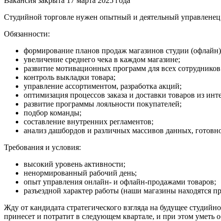
Вакансия закрыта 17 марта 2025 года
Студийной торговле нужен опытный и деятельный управленец
Обязанности:
формирование планов продаж магазинов студии (офлайн)
увеличение среднего чека в каждом магазине;
развитие мотивационных программ для всех сотрудников
контроль выкладки товара;
управление ассортиментом, разработка акций;
оптимизация процессов заказа и доставки товаров из инт
развитие программы лояльности покупателей;
подбор команды;
составление внутренних регламентов;
анализ дашбордов и различных массивов данных, готовно
Требования и условия:
высокий уровень активности;
ненормированный рабочий день;
опыт управления онлайн- и офлайн-продажами товаров;
разъездной характер работы (наши магазины находятся п
Жду от кандидата стратегического взгляда на будущее студийн
принесет и потратит в следующем квартале, и при этом уметь о