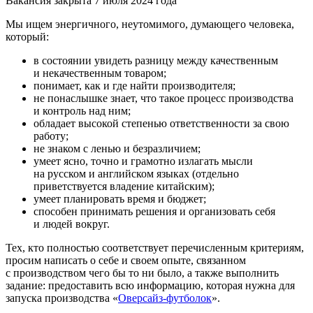
Вакансия закрыта 7 июля 2024 года
Мы ищем энергичного, неутомимого, думающего человека,
который:
в состоянии увидеть разницу между качественным
и некачественным товаром;
понимает, как и где найти производителя;
не понаслышке знает, что такое процесс производства
и контроль над ним;
обладает высокой степенью ответственности за свою
работу;
не знаком с ленью и безразличием;
умеет ясно, точно и грамотно излагать мысли
на русском и английском языках (отдельно
приветствуется владение китайским);
умеет планировать время и бюджет;
способен принимать решения и организовать себя
и людей вокруг.
Тех, кто полностью соответствует перечисленным критериям,
просим написать о себе и своем опыте, связанном
с производством чего бы то ни было, а также выполнить
задание: предоставить всю информацию, которая нужна для
запуска производства «
Оверсайз-футболок
».