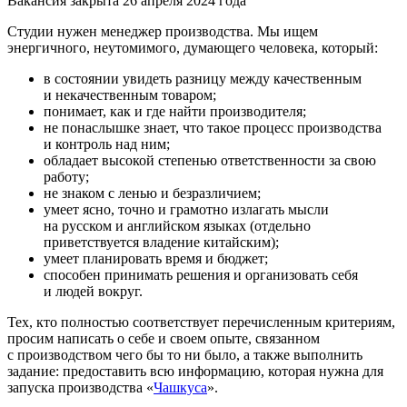
Вакансия закрыта 26 апреля 2024 года
Студии нужен менеджер производства. Мы ищем
энергичного, неутомимого, думающего человека, который:
в состоянии увидеть разницу между качественным
и некачественным товаром;
понимает, как и где найти производителя;
не понаслышке знает, что такое процесс производства
и контроль над ним;
обладает высокой степенью ответственности за свою
работу;
не знаком с ленью и безразличием;
умеет ясно, точно и грамотно излагать мысли
на русском и английском языках (отдельно
приветствуется владение китайским);
умеет планировать время и бюджет;
способен принимать решения и организовать себя
и людей вокруг.
Тех, кто полностью соответствует перечисленным критериям,
просим написать о себе и своем опыте, связанном
с производством чего бы то ни было, а также выполнить
задание: предоставить всю информацию, которая нужна для
запуска производства «
Чашкуса
».