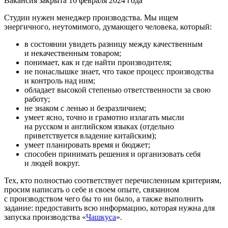
Вакансия закрыта 16 февраля 2024 года
Студии нужен менеджер производства. Мы ищем
энергичного, неутомимого, думающего человека, который:
в состоянии увидеть разницу между качественным
и некачественным товаром;
понимает, как и где найти производителя;
не понаслышке знает, что такое процесс производства
и контроль над ним;
обладает высокой степенью ответственности за свою
работу;
не знаком с ленью и безразличием;
умеет ясно, точно и грамотно излагать мысли
на русском и английском языках (отдельно
приветствуется владение китайским);
умеет планировать время и бюджет;
способен принимать решения и организовать себя
и людей вокруг.
Тех, кто полностью соответствует перечисленным критериям,
просим написать о себе и своем опыте, связанном
с производством чего бы то ни было, а также выполнить
задание: предоставить всю информацию, которая нужна для
запуска производства «
Чашкуса
».