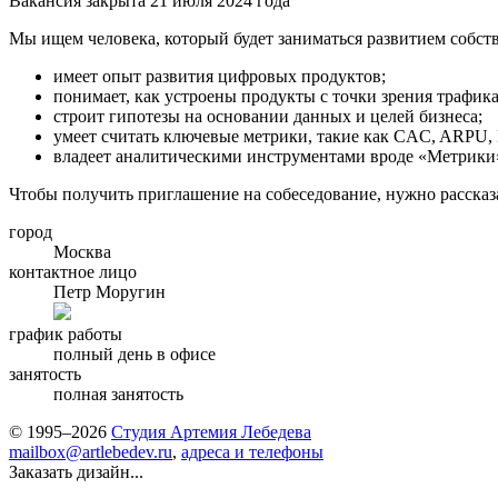
Вакансия закрыта 21 июля 2024 года
Мы ищем человека, который будет заниматься развитием собст
имеет опыт развития цифровых продуктов;
понимает, как устроены продукты с точки зрения трафик
строит гипотезы на основании данных и целей бизнеса;
умеет считать ключевые метрики, такие как CAC, ARPU, MR
владеет аналитическими инструментами вроде «Метрики
Чтобы получить приглашение на собеседование, нужно рассказа
город
Москва
контактное лицо
Петр Моругин
график работы
полный день в офисе
занятость
полная занятость
© 1995–2026
Студия Артемия Лебедева
mailbox@artlebedev.ru
,
адреса и телефоны
Заказать дизайн...