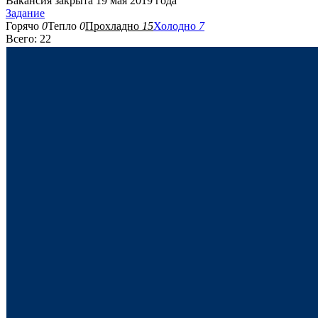
Вакансия закрыта 19 мая 2019 года
Задание
Горячо
0
Тепло
0
Прохладно
15
Холодно
7
Всего: 22