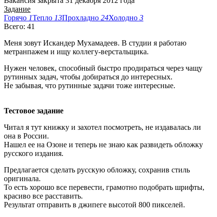
Вакансия закрыта 31 декабря 2012 года
Задание
Горячо
1
Тепло
13
Прохладно
24
Холодно
3
Всего: 41
Меня зовут Искандер Мухамадеев. В студии я работаю
метранпажем и ищу коллегу-верстальщика.
Нужен человек, способный быстро продираться через чащу
рутинных задач, чтобы добираться до интересных.
Не забывая, что рутинные задачи тоже интересные.
Тестовое задание
Читал я тут книжку и захотел посмотреть, не издавалась ли
она в России.
Нашел ее на Озоне и теперь не знаю как развидеть обложку
русского издания.
Предлагается сделать русскую обложку, сохранив стиль
оригинала.
То есть хорошо все перевести, грамотно подобрать шрифты,
красиво все расставить.
Результат отправить в джипеге высотой 800 пикселей.