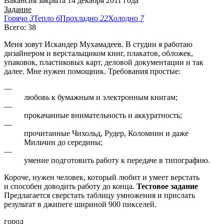
Вакансия закрыта 14 декабря 2011 года
Задание
Горячо
3
Тепло
6
Прохладно
22
Холодно
7
Всего: 38
Меня зовут Искандер Мухамадеев. В студии я работаю
дизайнером и верстальщиком книг, плакатов, обложек,
упаковок, пластиковых карт, деловой документации и так
далее. Мне нужен помощник. Требования простые:
—
любовь к бумажным и электронным книгам;
—
прокачанные внимательность и аккуратность;
—
прочитанные Чихольд, Рудер, Коломнин и даже
Мильчин до середины;
—
умение подготовить работу к передаче в типографию.
Короче, нужен человек, который любит и умеет верстать
и способен доводить работу до конца.
Тестовое задание
Предлагается сверстать таблицу умножения и прислать
результат в джипеге шириной 900 пикселей.
город