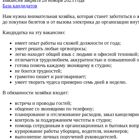
Вакансия закрыта 28 ноября 2023 года
База кандидатов
Нам нужна внимательная хозяйка, которая станет заботиться 
до покупки билетов и от вызова электрика до организации вн
Кандидатка на эту вакансию:
имеет опыт работы на схожей должности от года;
умеет решать любые оргвопросы;
легко находит общий язык с людьми и офисной техникой;
отличается трудолюбием, аккуратностью и повышенной о
готова помочь каждому звонящему в студию;
не боится трудностей;
грамотно пишет и разговаривает;
умеет творить чудеса примерно семь дней в неделю.
В обязанности хозяйки входит:
встреча и проводы гостей;
общение со звонящими по телефону;
планирование и отслеживание расходов, заказ канцеляри
контроль за поддержанием чистоты в студии;
помощь сотрудникам в организационных и бытовых вопрос
курирование работы уборщиц, водителя, инженеров;
выполнение личных поручений руководителей.