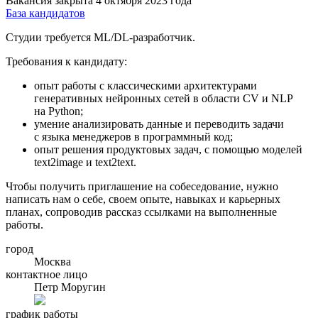
Вакансия закрыта 4 октября 2023 года
База кандидатов
Студии требуется ML/DL-разработчик.
Требования к кандидату:
опыт работы с классическими архитектурами
генеративных нейронных сетей в области CV и NLP
на Python;
умение анализировать данные и переводить задачи
с языка менеджеров в программный код;
опыт решения продуктовых задач, с помощью моделей
text2image и text2text.
Чтобы получить приглашение на собеседование, нужно
написать нам о себе, своем опыте, навыках и карьерных
планах, сопроводив рассказ ссылками на выполненные
работы.
город
Москва
контактное лицо
Петр Моругин
график работы