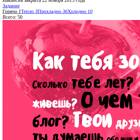
Вакансия закрыта 22 ноября 2015 года
Задание
Горячо
1
Тепло
3
Прохладно
36
Холодно
10
Всего: 50