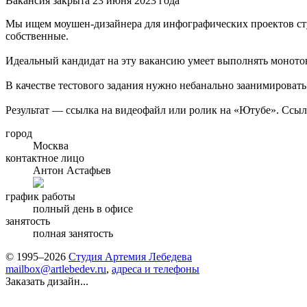
Вакансия закрыта 23 июня 2023 года
Мы ищем моушен-дизайнера для инфографических проектов сту
собственные.
Идеальный кандидат на эту вакансию умеет выполнять монотонн
В качестве тестового задания нужно небанально заанимировать
Результат — ссылка на видеофайл или ролик на «Ютубе». Ссыл
город
Москва
контактное лицо
Антон Астафьев
график работы
полный день в офисе
занятость
полная занятость
© 1995–2026
Студия Артемия Лебедева
mailbox@artlebedev.ru
,
адреса и телефоны
Заказать дизайн...