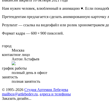
Вакансия закрыта 10 октября 2021 года
Нам нужен человек, влюбленный в анимацию ♥. Если понадобит
Претендентам предлагается сделать анимированную карточку л
Результат — ссылка на видеофайл или ролик хронометражем до
Формат кадра — 600 × 900 пикселей.
город
Москва
контактное лицо
Антон Астафьев
график работы
полный день в офисе
занятость
полная занятость
© 1995–2026
Студия Артемия Лебедева
mailbox@artlebedev.ru
,
адреса и телефоны
Заказать дизайн...